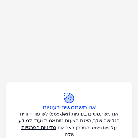
כל הסוגים
Don't Miss A Great
אנו משתמשים בעוגיות
אנו משתמשים בעוגיות (cookies) לשיפור חוויית
כל היעדים
Adventure!
הגלישה שלך, הצגת הצעות מותאמות ועוד. למידע
מדיניות הפרטיות
על cookies והסרתן ראה את
שלנו.
הצעות בלעדיות וטיפים להרפתקאות חדשות אצלכם במייל. אני רוצה