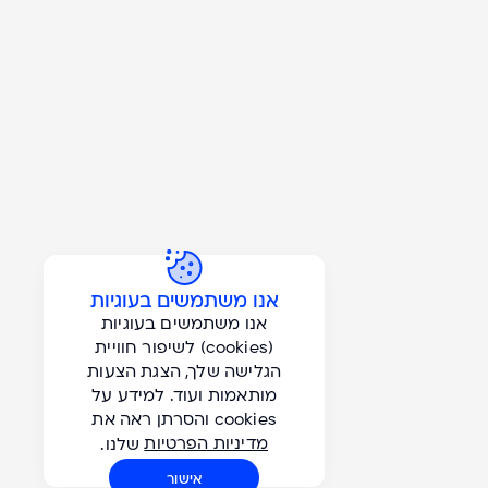
אנו משתמשים בעוגיות
אנו משתמשים בעוגיות
(cookies) לשיפור חוויית
הגלישה שלך, הצגת הצעות
הברזל 1, בית ויקטוריה, רמת החייל, תל אביב
מותאמות ועוד. למידע על
info@gordon-tours.co.il
| טלפון:
03-7659000
cookies והסרתן ראה את
מדיניות הפרטיות
שלנו.
עקבו אחרינו ב -
אישור