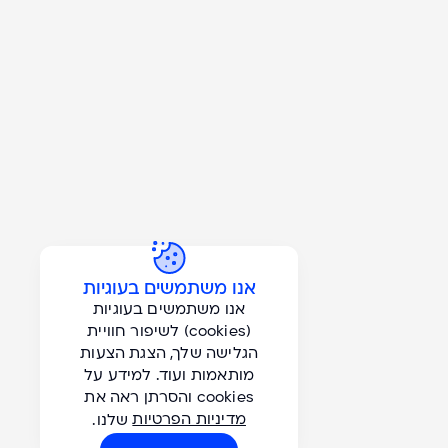
+
אנו משתמשים בעוגיות
אנו משתמשים בעוגיות
(cookies) לשיפור חוויית
הגלישה שלך, הצגת הצעות
הברזל 1, בית ויקטוריה, רמת החייל, תל אביב
מותאמות ועוד. למידע על
info@gordon-tours.co.il
| טלפון:
03-7659000
cookies והסרתן ראה את
מדיניות הפרטיות
שלנו.
עקבו אחרינו ב -