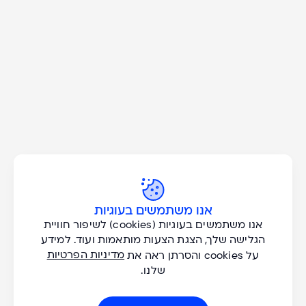
Don't Miss A Great
Adventure!
כל הסוגים
הצעות בלעדיות וטיפים להרפתקאות חדשות אצלכם במייל. אני רוצה
לקבל עדכונים בנושאים:
אנו משתמשים בעוגיות
אנו משתמשים בעוגיות (cookies) לשיפור חוויית
כל היעדים
אנא
שייט נהרות
הגלישה שלך, הצגת הצעות מותאמות ועוד. למידע
מלאו
טיולים מודרכים
מדיניות הפרטיות
על cookies והסרתן ראה את
את
Active
טופס
שלנו.
למטייל העצמאי
כל החודשים
-
don't