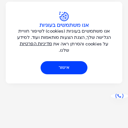
כל הסוגים
שייט / 8 ימי טיול
אנו משתמשים בעוגיות
לעמוד הטיול
אנו משתמשים בעוגיות (cookies) לשיפור חוויית
כל היעדים
הגלישה שלך, הצגת הצעות מותאמות ועוד. למידע
מדיניות הפרטיות
על cookies והסרתן ראה את
שלנו.
כל החודשים
אישור
כל השנים
Don't Miss A Great
Adventure!
הצעות בלעדיות וטיפים להרפתקאות חדשות אצלכם במייל. אני רוצה
לקבל עדכונים בנושאים: