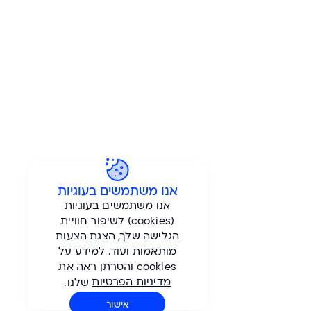
אנו משתמשים בעוגיות
אנו משתמשים בעוגיות
(cookies) לשיפור חוויית
הגלישה שלך, הצגת הצעות
הברזל 1, בית ויקטוריה, רמת החייל, תל אביב
מותאמות ועוד. למידע על
info@gordon-tours.co.il
| טלפון:
03-7659000
cookies והסרתן ראה את
מדיניות הפרטיות
שלנו.
עקבו אחרינו ב -
אישור