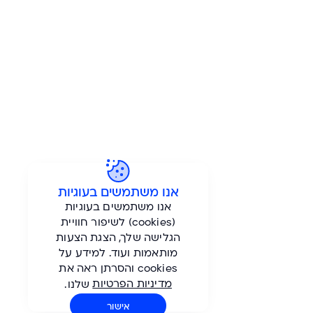
אנו משתמשים בעוגיות
אנו משתמשים בעוגיות
(cookies) לשיפור חוויית
הגלישה שלך, הצגת הצעות
הברזל 1, בית ויקטוריה, רמת החייל, תל אביב
מותאמות ועוד. למידע על
info@gordon-tours.co.il
| טלפון:
03-7659000
cookies והסרתן ראה את
מדיניות הפרטיות
שלנו.
עקבו אחרינו ב -
אישור