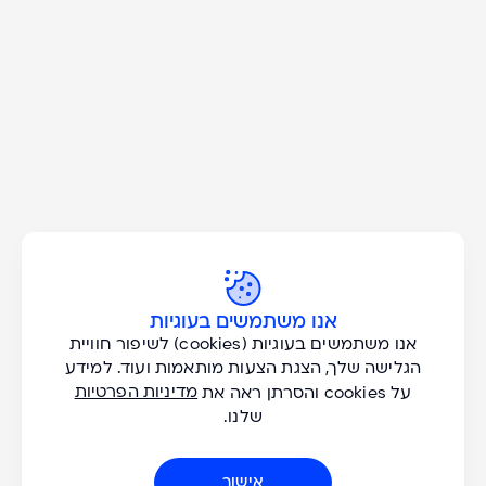
Don't Miss A Great
Adventure!
הצעות בלעדיות וטיפים להרפתקאות חדשות אצלכם במייל. אני רוצה
לקבל עדכונים בנושאים:
כל הסוגים
אנא
שייט נהרות
מלאו
אנו משתמשים בעוגיות
טיולים מודרכים
את
Active
אנו משתמשים בעוגיות (cookies) לשיפור חוויית
כל היעדים
טופס
למטייל העצמאי
הגלישה שלך, הצגת הצעות מותאמות ועוד. למידע
-
מדיניות הפרטיות
על cookies והסרתן ראה את
don't
שלנו.
miss
כל החודשים
a
במילוי הדוא"ל אתם מסכימים שנשלח אליכם מסרים שיווקיים בנושאים
שבחרתם, ולשמירה ועיבוד של הנתונים שלכם על פי
מדיניות הפרטיות של
Great
אישור