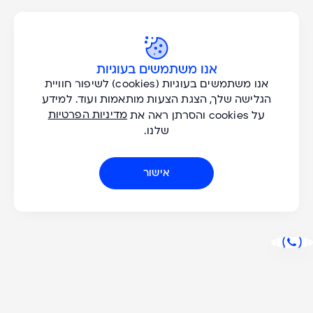
Adventure!
הצעות בלעדיות וטיפים להרפתקאות חדשות אצלכם במייל. אני רוצה
לקבל עדכונים בנושאים:
אנו משתמשים בעוגיות
אנא
שייט נהרות
מלאו
אנו משתמשים בעוגיות (cookies) לשיפור חוויית
טיולים מודרכים
את
הגלישה שלך, הצגת הצעות מותאמות ועוד. למידע
Active
טופס
מדיניות הפרטיות
למטייל העצמאי
על cookies והסרתן ראה את
-
שלנו.
don't
miss
אישור
a
במילוי הדוא"ל אתם מסכימים שנשלח אליכם מסרים שיווקיים בנושאים
שבחרתם, ולשמירה ועיבוד של הנתונים שלכם על פי
מדיניות הפרטיות של
Great
החברה
. תוכלו להסיר את עצמכם מרשימת הדיוור בכל עת, בדרך של פניה
adventure!
למוקד השירות של החברה או תוך שימוש בלחצן ההסרה הקיים בדיוורים
שיישלחו אליכם.
שייט וטיולים
תמיכה